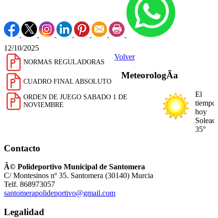
12/10/2025
Volver
NORMAS REGULADORAS
MeteorologÃ­a
CUADRO FINAL ABSOLUTO
El
ORDEN DE JUEGO SABADO 1 DE
tiempo
NOVIEMBRE
hoy
Solead
35°
Contacto
Â© Polideportivo Municipal de Santomera
C/ Montesinos nº 35. Santomera (30140) Murcia
Telf. 868973057
santomerapolideportivo@gmail.com
Legalidad