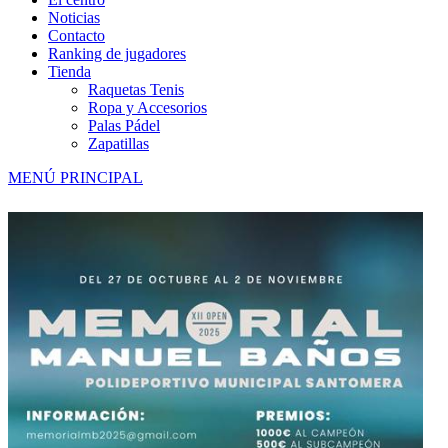
Noticias
Contacto
Ranking de jugadores
Tienda
Raquetas Tenis
Ropa y Accesorios
Palas Pádel
Zapatillas
MENÚ PRINCIPAL