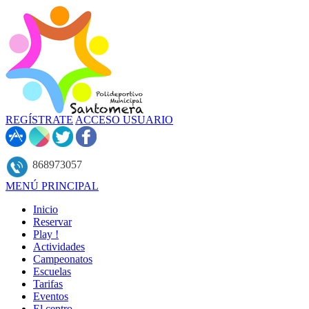
REGÍSTRATE
ACCESO USUARIO
868973057
MENÚ PRINCIPAL
Inicio
Reservar
Play !
Actividades
Campeonatos
Escuelas
Tarifas
Eventos
El centro