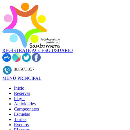
REGÍSTRATE
ACCESO USUARIO
868973057
MENÚ PRINCIPAL
Inicio
Reservar
Play !
Actividades
Campeonatos
Escuelas
Tarifas
Eventos
El centro