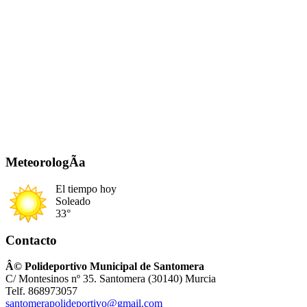
MeteorologÃ­a
El tiempo hoy
Soleado
33°
Contacto
Â© Polideportivo Municipal de Santomera
C/ Montesinos nº 35. Santomera (30140) Murcia
Telf. 868973057
santomerapolideportivo@gmail.com