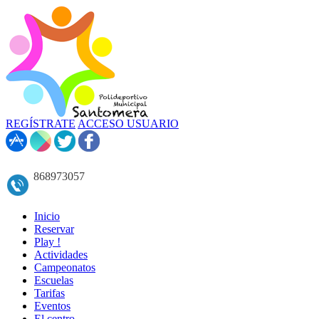
REGÍSTRATE
ACCESO USUARIO
868973057
Inicio
Reservar
Play !
Actividades
Campeonatos
Escuelas
Tarifas
Eventos
El centro